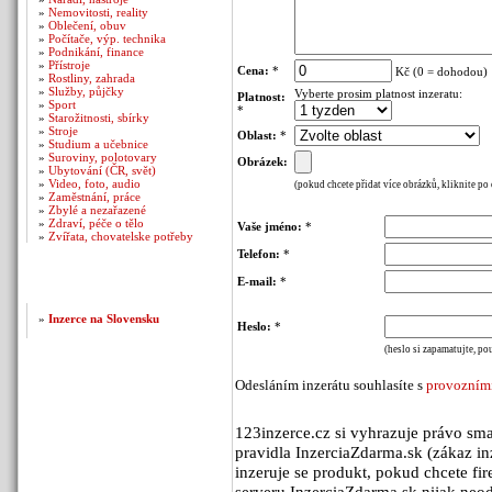
»
Nemovitosti, reality
»
Oblečení, obuv
»
Počítače, výp. technika
»
Podnikání, finance
»
Přístroje
Cena:
*
Kč (0 = dohodou)
»
Rostliny, zahrada
»
Služby, půjčky
Vyberte prosim platnost inzeratu:
Platnost:
»
Sport
*
»
Starožitnosti, sbírky
»
Stroje
Oblast:
*
»
Studium a učebnice
»
Suroviny, polotovary
Obrázek:
»
Ubytování (ČR, svět)
»
Video, foto, audio
(pokud chcete přidat více obrázků, kliknite po
»
Zaměstnání, práce
»
Zbylé a nezařazené
»
Zdraví, péče o tělo
Vaše jméno:
*
»
Zvířata, chovatelske potřeby
Telefon:
*
E-mail:
*
Naše další weby
»
Inzerce na Slovensku
Heslo:
*
(heslo si zapamatujte, po
Odesláním inzerátu souhlasíte s
provozními
123inzerce.cz si vyhrazuje právo sma
pravidla InzerciaZdarma.sk (zákaz in
inzeruje se produkt, pokud chcete fi
serveru InzerciaZdarma.sk nijak neod