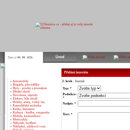
Dnes je
06. 08. 2026
.
Kategorie inzerátů
Přidání inzerátu
»
Automobily
2. krok
- Inzerát
»
Brigády, přivýdělky
»
Byty - prodej a pronájom
Typ:
*
»
Dětské zboží
Podsekce:
»
Dovolená, zájezdy
*
»
Elektro, bíle zboží
»
Hobby, army, volný čas
Nadpis:
*
»
Kancelářská technika
»
Knihy, literatura
»
Kultura - hudba, vstupenky
Text:
*
»
Mobily, komunikace
»
Motocykly
»
Nábytek, bydlení
»
Nákladní, užitkové vozy
»
Nářadí, nástroje